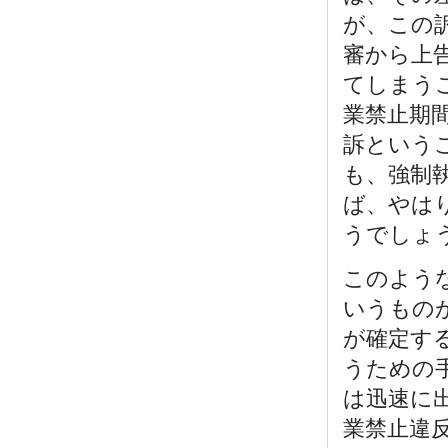
が、この
審から上
てしまう
業禁止期
訴という
も、強制
ば、やは
うでしょ
このよう
いうもの
が確定す
うための
は迅速に
業禁止違