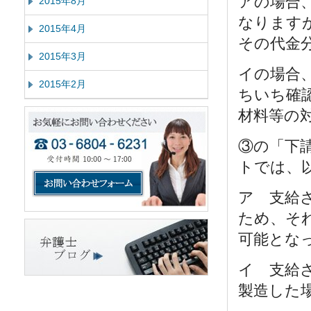
アの場合
2015年8月
なります
2015年4月
その代金
2015年3月
イの場合
2015年2月
ちいち確
材料等の
③の「下
トでは、
ア 支給
ため、そ
可能とな
イ 支給
製造した