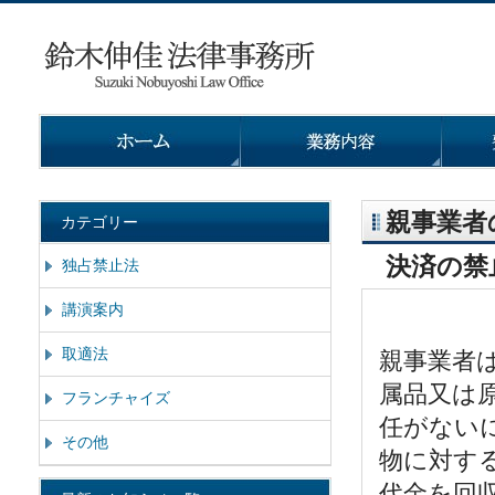
親事業者
カテゴリー
決済の禁
独占禁止法
講演案内
取適法
親事業者
属品又は
フランチャイズ
任がない
その他
物に対す
代金を回