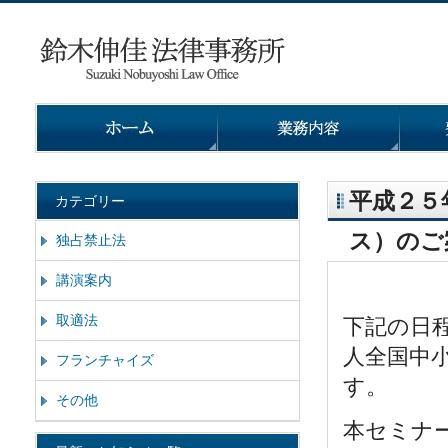
平成２５
カテゴリー
ス）のご
独占禁止法
講演案内
取適法
下記の日
人全国中
フランチャイズ
す。
その他
本セミナ